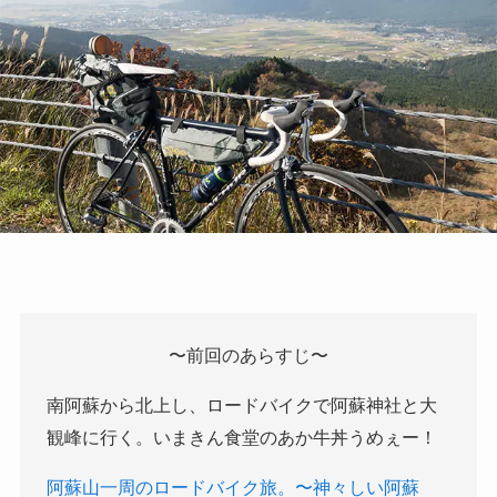
〜前回のあらすじ〜
南阿蘇から北上し、ロードバイクで阿蘇神社と大
観峰に行く。いまきん食堂のあか牛丼うめぇー！
阿蘇山一周のロードバイク旅。〜神々しい阿蘇