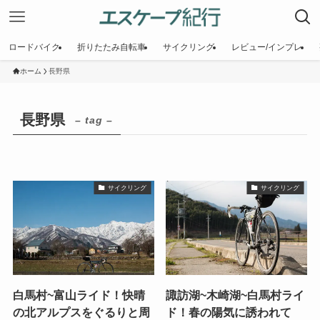
ロードバイク
折りたたみ自転車
サイクリング
レビュー/インプレ
ホーム
長野県
長野県
– tag –
サイクリング
サイクリング
白馬村~富山ライド！快晴
諏訪湖~木崎湖~白馬村ライ
の北アルプスをぐるりと周
ド！春の陽気に誘われて