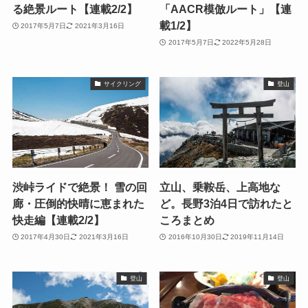
る絶景ルート【連載2/2】
「AACR模倣ルート」【連
載1/2】
2017年5月7日
2021年3月16日
2017年5月7日
2022年5月28日
サイクリング
登山
渋峠ライドで絶景！ 雪の回
立山、乗鞍岳、上高地な
廊・圧倒的快晴に恵まれた
ど。長野3泊4日で訪れたと
快走編【連載2/2】
ころまとめ
2017年4月30日
2021年3月16日
2016年10月30日
2019年11月14日
登山
登山