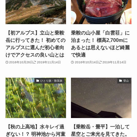
【初アルプス】立山と乗鞍
乗鞍の山小屋「白雲荘」に
岳に行ってきた！ 初めての
泊まった！ 標高2,700mに
アルプスに選んだ初心者向
あるとは思えないほど綺麗
けでアクセスの良い山とは
で快適
2016年10月26日
2019年11月14日
2016年10月14日
2019年11月14日
ひとり旅・散策旅
登山
【秋の上高地】水キレイ過
【乗鞍岳・畳平】一泊して
ぎない！？ 明神池から河童
星空とご来光を見てきた。