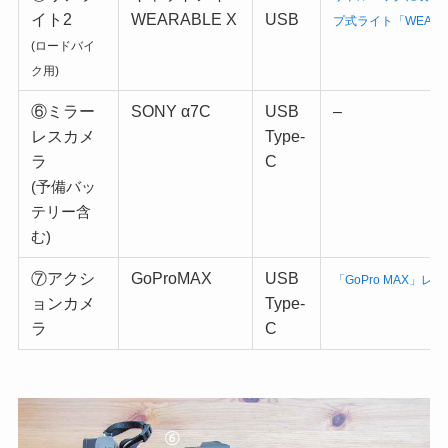
イト2
WEARABLE X
USB
プ式ライト「WEARA
(ロードバイ
ク用)
⑥ミラー
SONY α7C
USB
–
レスカメ
Type-
ラ
C
(予備バッ
テリー含
む)
⑦アクシ
GoProMAX
USB
「GoPro MAX」レ
ョンカメ
Type-
ラ
C