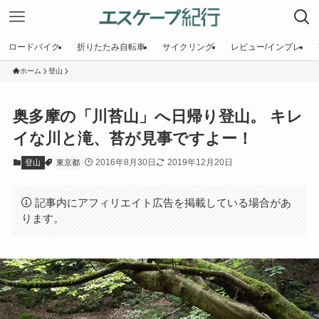
ロードバイク
折りたたみ自転車
サイクリング
レビュー/インプレ
ホーム
登山
奥多摩の「川苔山」へ日帰り登山。 キレ
イな川と滝、苔が見事ですよー！
2016年8月30日
2019年12月20日
登山
東京都
記事内にアフィリエイト広告を掲載している場合があ
ります。