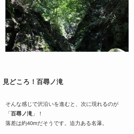
見どころ！百尋ノ滝
そんな感じで沢沿いを進むと、次に現れるのが
「
百尋ノ滝
」！
落差は約40mだそうです。迫力ある名瀑。