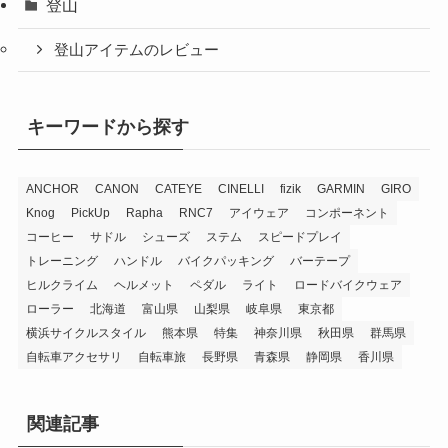
登山
登山アイテムのレビュー
キーワードから探す
ANCHOR
CANON
CATEYE
CINELLI
fizik
GARMIN
GIRO
Knog
PickUp
Rapha
RNC7
アイウェア
コンポーネント
コーヒー
サドル
シューズ
ステム
スピードプレイ
トレーニング
ハンドル
バイクパッキング
バーテープ
ヒルクライム
ヘルメット
ペダル
ライト
ロードバイクウェア
ローラー
北海道
富山県
山梨県
岐阜県
東京都
横浜サイクルスタイル
熊本県
特集
神奈川県
秋田県
群馬県
自転車アクセサリ
自転車旅
長野県
青森県
静岡県
香川県
関連記事