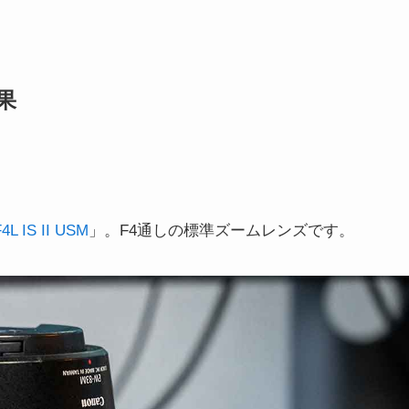
果
4L IS II USM
」。F4通しの標準ズームレンズです。