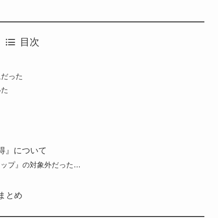
目次
象だった
いた
得』について
アップ』の対象外だった…
まとめ