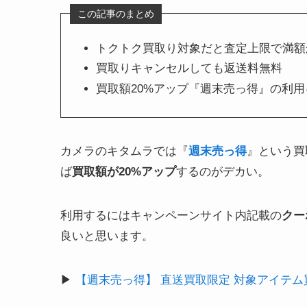
この記事のまとめ
トクトク買取り対象だと査定上限で満額
買取りキャンセルしても返送料無料
買取額20%アップ『週末売っ得』の利
カメラのキタムラでは『
週末売っ得
』という買
ば
買取額が20%アップ
するのがデカい。
利用するにはキャンペーンサイト内記載の
クー
良いと思います。
▶
【週末売っ得】 直送買取限定 対象アイテム買