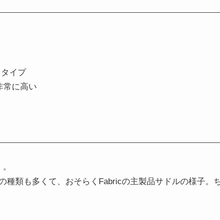
るタイプ
非常に高い
」。
種類も多くて、おそらくFabricの主製品サドルの様子。