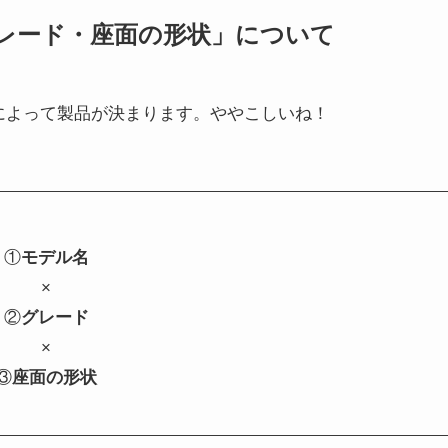
・グレード・座面の形状」について
によって製品が決まります。ややこしいね！
①
モデル名
×
②
グレード
×
③
座面の形状