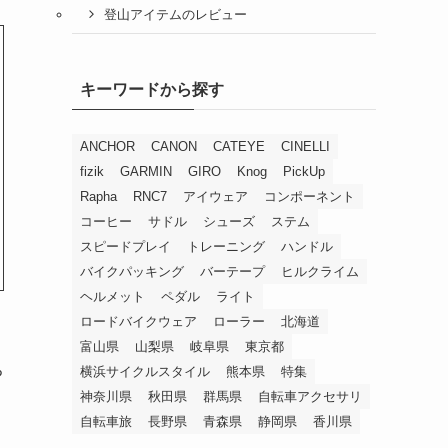
登山アイテムのレビュー
キーワードから探す
ANCHOR
CANON
CATEYE
CINELLI
fizik
GARMIN
GIRO
Knog
PickUp
Rapha
RNC7
アイウェア
コンポーネント
コーヒー
サドル
シューズ
ステム
スピードプレイ
トレーニング
ハンドル
バイクパッキング
バーテープ
ヒルクライム
ヘルメット
ペダル
ライト
ロードバイクウェア
ローラー
北海道
富山県
山梨県
岐阜県
東京都
ち
横浜サイクルスタイル
熊本県
特集
神奈川県
秋田県
群馬県
自転車アクセサリ
自転車旅
長野県
青森県
静岡県
香川県